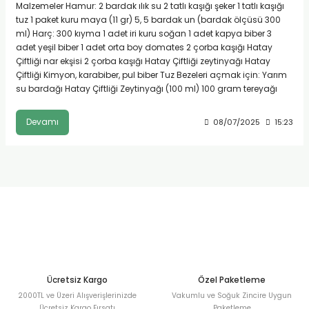
Malzemeler Hamur: 2 bardak ılık su 2 tatlı kaşığı şeker 1 tatlı kaşığı
tuz 1 paket kuru maya (11 gr) 5, 5 bardak un (bardak ölçüsü 300
ml) Harç: 300 kıyma 1 adet iri kuru soğan 1 adet kapya biber 3
adet yeşil biber 1 adet orta boy domates 2 çorba kaşığı Hatay
Çiftliği nar ekşisi 2 çorba kaşığı Hatay Çiftliği zeytinyağı Hatay
Çiftliği Kimyon, karabiber, pul biber Tuz Bezeleri açmak için: Yarım
su bardağı Hatay Çiftliği Zeytinyağı (100 ml) 100 gram tereyağı
Devamı
08/07/2025
15:23
Ücretsiz Kargo
Özel Paketleme
2000TL ve Üzeri Alışverişlerinizde
Vakumlu ve Soğuk Zincire Uygun
Ücretsiz Kargo Fırsatı
Paketleme