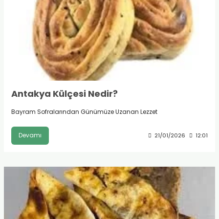
urt
ler
Antakya Külçesi Nedir?
Bayram Sofralarından Günümüze Uzanan Lezzet
Devamı
21/01/2026
12:01