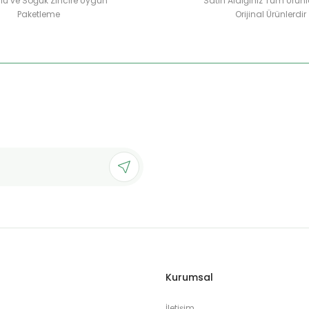
u ve Soğuk Zincire Uygun
Satın Aldığınız Tüm Ürünl
Paketleme
Orijinal Ürünlerdir
Kurumsal
İletişim