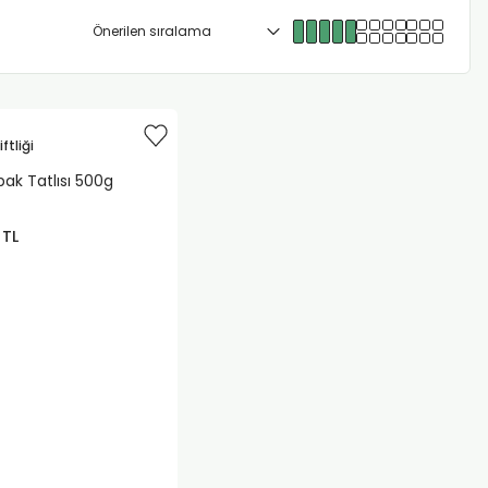
ftliği
abak Tatlısı 500g
 TL