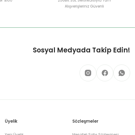
er %100
256Bit SSL Sertifikalsıyla Tüm
Alışverişleriniz Güvenli
Sosyal Medyada Takip Edin!
Üyelik
Sözleşmeler
Yeni Üyelik
Mesafeli Satış Sözleşmesi