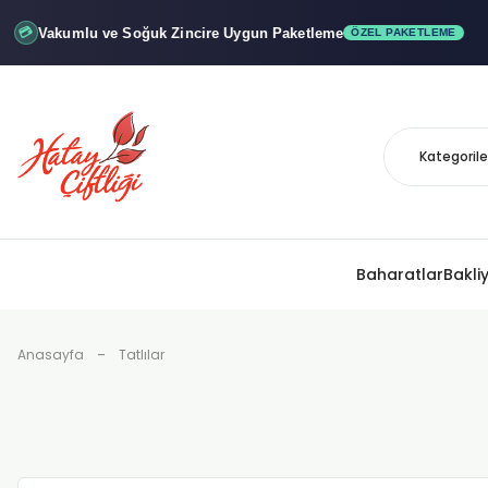
akumlu ve Soğuk
Zincire Uygun Paketleme
x"
ÖZEL PAKETLEME
Baharatlar
Bakli
Anasayfa
Tatlılar