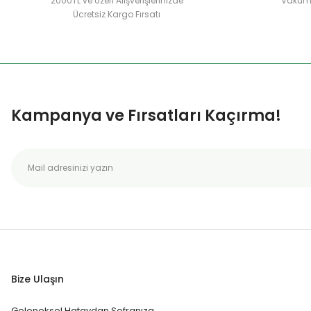
2000TL ve Üzeri Alışverişlerinizde
Vakuml
Ücretsiz Kargo Fırsatı
Kampanya ve Fırsatları Kaçırma!
Bize Ulaşın
Geleneksel Hataydan Sofranıza