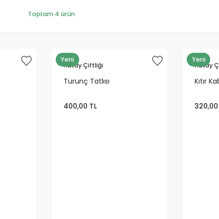
Toplam 4 ürün
Yeni
Yeni
Hatay Çiftliği
Hatay Çi
Turunç Tatlısı
Kıtır K
400,00 TL
320,00