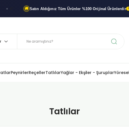
Satın Aldığınız Tüm Ürünler
%100 Orijinal
Ürünlerdir
🚚
%100 OR
yatlar
Peynirler
Reçeller
Tatlılar
Yağlar - Ekşiler - Şuruplar
Yöresel
Tatlılar