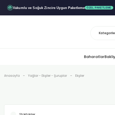
Vakumlu ve Soğuk
Zincire Uygun Paketleme
ÖZEL PAKETLEME
Baharatlar
Bakli
Anasayfa
Yağlar - Ekşiler - Şuruplar
Ekşiler
Stoktakiler