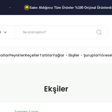
Satın Aldığınız Tüm Ürünler
%100 Orijinal
Ürünlerdir
x"
🚚
%100 
yatlar
Peynirler
Reçeller
Tatlılar
Yağlar - Ekşiler - Şuruplar
Yöresel
Ekşiler
Toplam 2 ürün