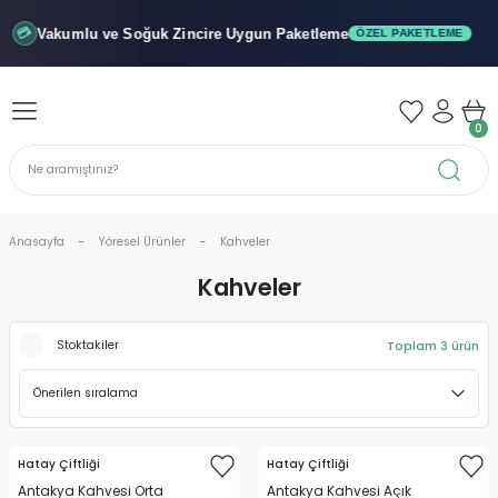
Geri Dön
Geri Dön
Geri Dön
Vakumlu ve Soğuk
Zincire Uygun Paketleme
💳
ÖZEL PAKETLEME
iler - Şuruplar
nler
0
 Yağları
abunu
r
Anasayfa
Yöresel Ürünler
Kahveler
Kahveler
alar
Toplam 3 ürün
Stoktakiler
biyeler
Hatay Çiftliği
Hatay Çiftliği
Antakya Kahvesi Orta
Antakya Kahvesi Açık