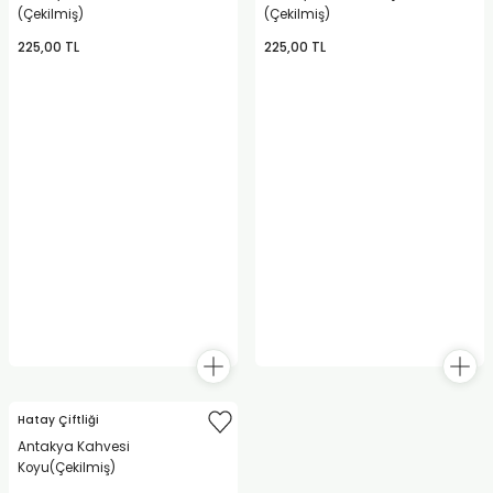
(Çekilmiş)
(Çekilmiş)
urt
225,00 TL
225,00 TL
ler
Hatay Çiftliği
Antakya Kahvesi
Koyu(Çekilmiş)