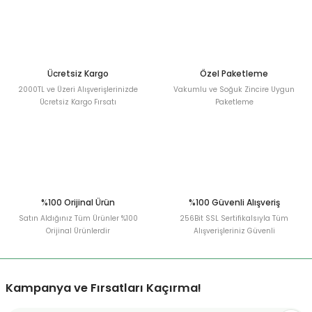
Ürün açıklamasında eksik bilgiler bulunuyor.
Deneyimini Paylaş
Ürün bilgilerinde hatalar bulunuyor.
Ürün fiyatı diğer sitelerden daha pahalı.
Bu ürüne benzer farklı alternatifler olmalı.
Ücretsiz Kargo
Özel Paketleme
2000TL ve Üzeri Alışverişlerinizde
Vakumlu ve Soğuk Zincire Uygun
Ücretsiz Kargo Fırsatı
Paketleme
Gönder
%100 Orijinal Ürün
%100 Güvenli Alışveriş
Satın Aldığınız Tüm Ürünler %100
256Bit SSL Sertifikalsıyla Tüm
Orijinal Ürünlerdir
Alışverişleriniz Güvenli
Kampanya ve Fırsatları Kaçırma!