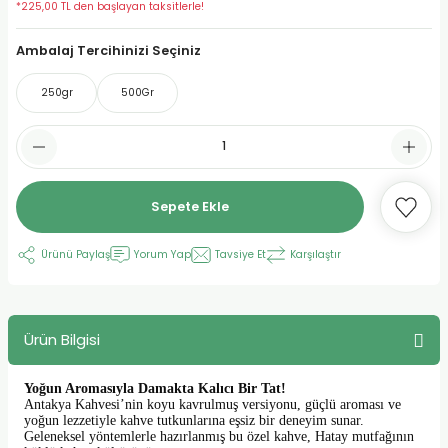
*225,00 TL den başlayan taksitlerle!
urt
Ambalaj Tercihinizi Seçiniz
250gr
500Gr
ler
Sepete Ekle
Ürünü Paylaş
Yorum Yap
Tavsiye Et
Karşılaştır
Ürün Bilgisi
Yoğun Aromasıyla Damakta Kalıcı Bir Tat!
Antakya Kahvesi’nin koyu kavrulmuş versiyonu, güçlü aroması ve
yoğun lezzetiyle kahve tutkunlarına eşsiz bir deneyim sunar.
Geleneksel yöntemlerle hazırlanmış bu özel kahve, Hatay mutfağının