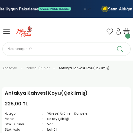
Geri Dön
Geri Dön
Geri Dön
Uygun Paketleme
Satın Aldığınız T
🚚
ÖZEL PAKETLEME
x"
iler - Şuruplar
nler
 Yağları
abunu
r
Anasayfa
Yöresel Ürünler
Antakya Kahvesi Koyu(Çekilmiş)
alar
Antakya Kahvesi Koyu(Çekilmiş)
biyeler
225,00 TL
Kategori
Yöresel Ürünler
,
Kahveler
Marka
Hatay Çiftliği
Stok Durumu
Var
Stok Kodu
kah01