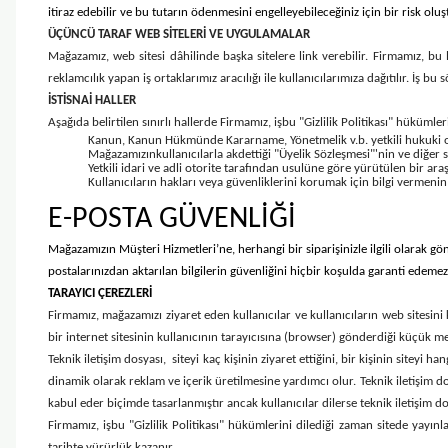
itiraz edebilir ve bu tutarın ödenmesini engelleyebileceğiniz için bir risk ol
ÜÇÜNCÜ TARAF WEB SİTELERİ VE UYGULAMALAR
Mağazamız, web sitesi dâhilinde başka sitelere link verebilir. Firmamız, bu l
reklamcılık yapan iş ortaklarımız aracılığı ile kullanıcılarımıza dağıtılır. İş 
İSTİSNAİ HALLER
Aşağıda belirtilen sınırlı hallerde Firmamız, işbu "Gizlilik Politikası" hükümler
Kanun, Kanun Hükmünde Kararname, Yönetmelik v.b. yetkili hukuki oto
Mağazamızınkullanıcılarla akdettiği "Üyelik Sözleşmesi"'nin ve diğer
Yetkili idari ve adli otorite tarafından usulüne göre yürütülen bir ara
Kullanıcıların hakları veya güvenliklerini korumak için bilgi vermenin
E-POSTA GÜVENLİĞİ
Mağazamızın Müşteri Hizmetleri’ne, herhangi bir siparişinizle ilgili olarak gö
postalarınızdan aktarılan bilgilerin güvenliğini hiçbir koşulda garanti edemez
TARAYICI ÇEREZLERİ
Firmamız, mağazamızı ziyaret eden kullanıcılar ve kullanıcıların web sitesini 
bir internet sitesinin kullanıcının tarayıcısına (browser) gönderdiği küçük met
Teknik iletişim dosyası, siteyi kaç kişinin ziyaret ettiğini, bir kişinin siteyi h
dinamik olarak reklam ve içerik üretilmesine yardımcı olur. Teknik iletişim do
kabul eder biçimde tasarlanmıştır ancak kullanıcılar dilerse teknik iletişim d
Firmamız, işbu "Gizlilik Politikası" hükümlerini dilediği zaman sitede yayınl
tarihte yürürlük kazanır.