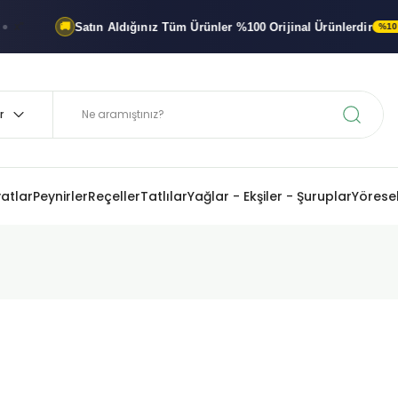
Satın Aldığınız Tüm Ürünler
%100 Orijinal
Ürünlerdir
🚚
%100 ORIJINAL 
yatlar
Peynirler
Reçeller
Tatlılar
Yağlar - Ekşiler - Şuruplar
Yöresel