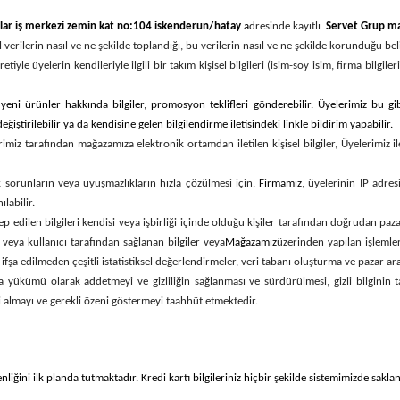
zlar iş merkezi zemin kat no:104 iskenderun/hatay
a
dresinde kayıtlı
Servet Grup ma
el verilerin nasıl ve ne şekilde toplandığı, bu verilerin nasıl ve ne şekilde korunduğu beli
iyle üyelerin kendileriyle ilgili bir takım kişisel bilgileri (isim-soy isim, firma bilgile
eni ürünler hakkında bilgiler, promosyon teklifleri gönderebilir. Üyelerimiz bu gi
ştirilebilir ya da kendisine gelen bilgilendirme iletisindeki linkle bildirim yapabilir.
imiz tarafından mağazamıza elektronik ortamdan iletilen kişisel bilgiler, Üyelerimiz i
cek sorunların veya uyuşmazlıkların hızla çözülmesi için,
Firmamız
, üyelerinin IP adres
labilir.
p edilen bilgileri kendisi veya işbirliği içinde olduğu kişiler tarafından doğrudan paza
r veya kullanıcı tarafından sağlanan bilgiler veya
Mağazamız
üzerinden yapılan işlemlerle
fşa edilmeden çeşitli istatistiksel değerlendirmeler, veri tabanı oluşturma ve pazar ara
aklama yükümü olarak addetmeyi ve gizliliğin sağlanması ve sürdürülmesi, gizli bilgin
ri almayı ve gerekli özeni göstermeyi taahhüt etmektedir.
venliğini ilk planda tutmaktadır. Kredi kartı bilgileriniz hiçbir şekilde sistemimizde sak