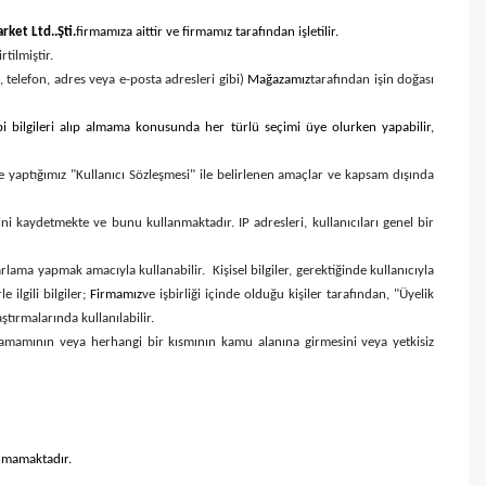
rket Ltd
..Şti.
firmamıza aittir ve firmamız tarafından işletilir.
rtilmiştir.
ri, telefon, adres veya e-posta adresleri gibi)
Mağazamız
tarafından işin doğası
bi bilgileri alıp almama konusunda her türlü seçimi üye olurken yapabilir,
le yaptığımız "Kullanıcı Sözleşmesi" ile belirlenen amaçlar ve kapsam dışında
ini kaydetmekte ve bunu kullanmaktadır. IP adresleri, kullanıcıları genel bir
rlama yapmak amacıyla kullanabilir. Kişisel bilgiler, gerektiğinde kullanıcıyla
 ilgili bilgiler;
Firmamız
ve işbirliği içinde olduğu kişiler tarafından, "Üyelik
ştırmalarında kullanılabilir.
in tamamının veya herhangi bir kısmının kamu alanına girmesini veya yetkisiz
lanmamaktadır.