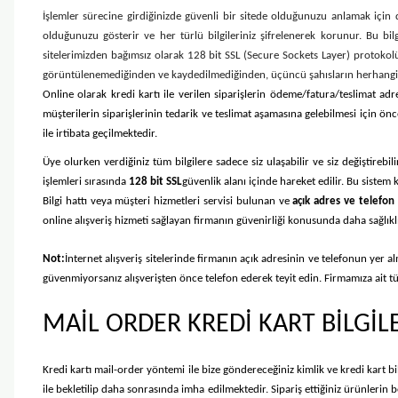
İşlemler sürecine girdiğinizde güvenli bir sitede olduğunuzu anlamak için d
olduğunuzu gösterir ve her türlü bilgileriniz şifrelenerek korunur. Bu bilgile
sitelerimizden bağımsız olarak 128 bit SSL (Secure Sockets Layer) protokolü ile
görüntülenemediğinden ve kaydedilmediğinden, üçüncü şahısların herhangi bi
Online olarak kredi kartı ile verilen siparişlerin ödeme/fatura/teslimat adre
müşterilerin siparişlerinin tedarik ve teslimat aşamasına gelebilmesi için önce
ile irtibata geçilmektedir.
Üye olurken verdiğiniz tüm bilgilere sadece siz ulaşabilir ve siz değiştirebil
işlemleri sırasında
128 bit SSL
güvenlik alanı içinde hareket edilir. Bu sistem
Bilgi hattı veya müşteri hizmetleri servisi bulunan ve
açık adres ve telefon b
online alışveriş hizmeti sağlayan firmanın güvenirliği konusunda daha sağlıklı 
Not:
İnternet alışveriş sitelerinde firmanın açık adresinin ve telefonun yer 
güvenmiyorsanız alışverişten önce telefon ederek teyit edin. Firmamıza ait tüm 
MAİL ORDER KREDİ KART BİLGİL
Kredi kartı mail-order yöntemi ile bize göndereceğiniz kimlik ve kredi kart bil
ile bekletilip daha sonrasında imha edilmektedir. Sipariş ettiğiniz ürünlerin