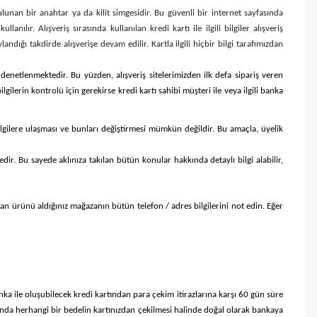
lunan bir anahtar ya da kilit simgesidir. Bu güvenli bir internet sayfasında
nılır. Alışveriş sırasında kullanılan kredi kartı ile ilgili bilgiler alışveriş
andığı takdirde alışverişe devam edilir. Kartla ilgili hiçbir bilgi tarafımızdan
ı denetlenmektedir. Bu yüzden, alışveriş sitelerimizden ilk defa sipariş veren
gilerin kontrolü için gerekirse kredi kartı sahibi müşteri ile veya ilgili banka
i bilgilere ulaşması ve bunları değiştirmesi mümkün değildir. Bu amaçla, üyelik
edir. Bu sayede aklınıza takılan bütün konular hakkında detaylı bilgi alabilir,
dan ürünü aldığınız mağazanın bütün telefon / adres bilgilerini not edin. Eğer
banka ile oluşubilecek kredi kartından para çekim itirazlarına karşı 60 gün süre
ışında herhangi bir bedelin kartınızdan çekilmesi halinde doğal olarak bankaya