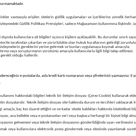
uşturmamaktadır.
inkler vasıtasıyla erişilen sitelerin gizlilik uygulamaları ve içeriklerine yönelik her
bu sözleşmedeki Gizlilik Politikası Prensipleri, sadece Mağazamızın kullanımına ilişkindir,
i dışında kullanıcılara ait bilgileri üçüncü kişilere açıklayabilir. Bu durumlar sınırlı sa
rite tarafından çıkarılan ve yürürlülükte olan hukuk kurallarının getirdiği zorunlul
 sözleşmelerin gereklerini yerine getirmek ve bunları uygulamaya koymak amacıyla;
ştırma veya soruşturmanın yürütümü amacıyla kullanıcılarla ilgili bilgi talep edilmesi;
 gerekli olduğu hallerdir.
ndereceğiniz e-postalarda, asla kredi kartı numaranızı veya şifrelerinizi yazmayınız. E-p
.
kullanımı hakkındaki bilgileri teknik bir iletişim dosyası (Çerez-Cookie) kullanarak eld
in dosyalarıdır. Teknik iletişim dosyası site hakkında durum ve tercihleri saklayarak İnt
angi amaçla, kaç kez ziyaret ettiğini ve ne kadar sitede kaldıkları hakkında istatistiksel 
syası, ana bellekte veya e-postanızdan veri veya başkaca herhangi bir kişisel bilgi alma
osyasının gelmemesi veya teknik iletişim dosyasının gönderildiğinde uyarı verilmesini sa
amak veya kullanıcılara elektronik posta göndermek veya sitesinde yayınlamak suretiyle 