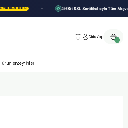
256Bit SSL Sertifikalsıyla
Tüm Alışverişleriniz 
💳
ÜRÜN
Giriş Yap
 Ürünler
Zeytinler