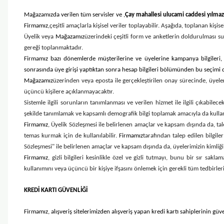
Mağazamızda verilen tüm servisler ve
,
Çay mahallesi ulucami caddesi yılma
Firmamız,
çeşitli amaçlarla kişisel veriler toplayabilir. Aşağıda, toplanan kişis
Üyelik veya
Mağazamız
üzerindeki çeşitli form ve anketlerin doldurulması suret
gereği toplanmaktadır.
Firmamız bazı dönemlerde müşterilerine ve üyelerine kampanya bilgileri, y
sonrasında üye girişi yaptıktan sonra hesap bilgileri bölümünden bu seçimi deği
Mağazamız
üzerinden veya eposta ile gerçekleştirilen onay sürecinde, üyeler
üçüncü kişilere açıklanmayacaktır.
Sistemle ilgili sorunların tanımlanması ve verilen hizmet ile ilgili çıkabile
şekilde tanımlamak ve kapsamlı demografik bilgi toplamak amacıyla da kullanı
Firmamız
, Üyelik Sözleşmesi ile belirlenen amaçlar ve kapsam dışında da, tale
temas kurmak için de kullanılabilir.
Firmamız
tarafından talep edilen bilgile
Sözleşmesi" ile belirlenen amaçlar ve kapsam dışında da, üyelerimizin kimliği i
Firmamız
, gizli bilgileri kesinlikle özel ve gizli tutmayı, bunu bir sır s
kullanımını veya üçüncü bir kişiye ifşasını önlemek için gerekli tüm tedbirle
KREDİ KARTI GÜVENLİĞİ
Firmamız
, alışveriş sitelerimizden alışveriş yapan kredi kartı sahiplerinin gü