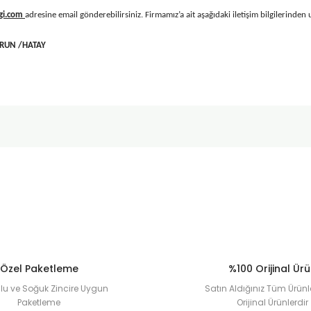
igi.com
adresine email gönderebilirsiniz. Firmamız’a ait aşağıdaki iletişim bilgilerinden u
DERUN /HATAY
Özel Paketleme
%100 Orijinal Ür
u ve Soğuk Zincire Uygun
Satın Aldığınız Tüm Ürünl
Paketleme
Orijinal Ürünlerdir