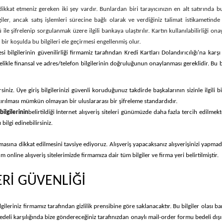
ikkat etmeniz gereken iki şey vardır. Bunlardan biri tarayıcınızın en alt satırında bu
r, ancak satış işlemleri sürecine bağlı olarak ve verdiğiniz talimat istikametinde kulla
 şifrelenip sorgulanmak üzere ilgili bankaya ulaştırılır. Kartın kullanılabilirliği onayl
r koşulda bu bilgileri ele geçirmesi engellenmiş olur.
si bilgilerinin güvenilirliği firmamiz tarafından Kredi Kartları Dolandırıcılığı'na karş
likle finansal ve adres/telefon bilgilerinin doğruluğunun onaylanması gereklidir. Bu bil
irsiniz. Üye giriş bilgilerinizi güvenli koruduğunuz takdirde başkalarının sizinle ilgil
 kırılması mümkün olmayan bir uluslararası bir şifreleme standardıdır.
ilgilerinin
belirtildiği İnternet alışveriş siteleri günümüzde daha fazla tercih edilmekt
bilgi edinebilirsiniz.
almasına dikkat edilmesini tavsiye ediyoruz. Alışveriş yapacaksanız alışverişinizi yapma
online alışveriş sitelerimizde firmamıza dair tüm bilgiler ve firma yeri belirtilmiştir.
ERİ GÜVENLİĞİ
gileriniz firmamız tarafından gizlilik prensibine göre saklanacaktır. Bu bilgiler olası 
 bedeli karşılığında bize göndereceğiniz tarafınızdan onaylı mail-order formu bedeli d