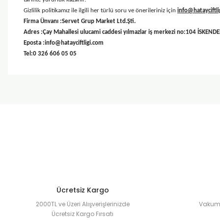
Gizlilik politikamız ile ilgili her türlü soru ve önerileriniz için
info@hatayciftl
Firma Ünvanı :Servet Grup Market Ltd.Şti.
Adres :Çay Mahallesi ulucami caddesi yılmazlar iş merkezi no:104 İSKEN
Eposta :info@hatayciftligi.com
Tel:0 326 606 05 05
Ücretsiz Kargo
2000TL ve Üzeri Alışverişlerinizde
Vakuml
Ücretsiz Kargo Fırsatı