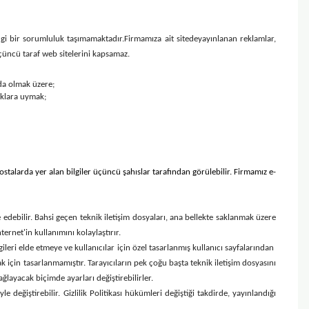
hangi bir sorumluluk taşımamaktadır.
Firmamıza ait sitede
yayınlanan reklamlar,
 üçüncü taraf web sitelerini kapsamaz.
yıda olmak üzere;
uklara uymak;
ostalarda yer alan bilgiler üçüncü şahıslar tarafından görülebilir. Firmamız e-
e edebilir. Bahsi geçen teknik iletişim dosyaları, ana bellekte saklanmak üzere
ernet'in kullanımını kolaylaştırır.
bilgileri elde etmeye ve kullanıcılar için özel tasarlanmış kullanıcı sayfalarından
k için tasarlanmamıştır. Tarayıcıların pek çoğu başta teknik iletişim dosyasını
ğlayacak biçimde ayarları değiştirebilirler.
değiştirebilir. Gizlilik Politikası hükümleri değiştiği takdirde, yayınlandığı