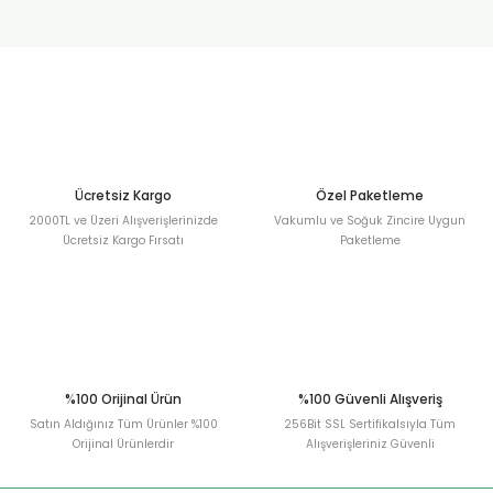
Sitemize ilk yorumu siz yapın!
Ürün resmi kalitesiz, bozuk veya görüntülenemiyor.
Ürün açıklamasında eksik bilgiler bulunuyor.
Deneyimini Paylaş
Ürün bilgilerinde hatalar bulunuyor.
Ürün fiyatı diğer sitelerden daha pahalı.
Bu ürüne benzer farklı alternatifler olmalı.
Ücretsiz Kargo
Özel Paketleme
2000TL ve Üzeri Alışverişlerinizde
Vakumlu ve Soğuk Zincire Uygun
Ücretsiz Kargo Fırsatı
Paketleme
Gönder
%100 Orijinal Ürün
%100 Güvenli Alışveriş
Satın Aldığınız Tüm Ürünler %100
256Bit SSL Sertifikalsıyla Tüm
Orijinal Ürünlerdir
Alışverişleriniz Güvenli