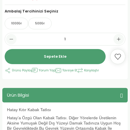
urt
Ambalaj Tercihinizi Seçiniz
1000Gr
500Gr
ler
Sepete Ekle
Ürünü Paylaş
Yorum Yap
Tavsiye Et
Karşılaştır
Ürün Bilgisi
Hatay Kıtır Kabak Tatlısı
Hatay’a Özgü Olan Kabak Tatlısı. Diğer Yörelerde Üretilenin
Aksine Yumuşak Değil Dış Yüzeyi Damak Tadınıza Uygun Hoş
Bir Gevrekliktedir.Bu Gevrek Yüzeyin Ortasında Kabak İle