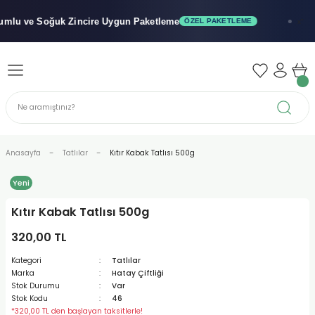
Geri Dön
Geri Dön
Geri Dön
lu ve Soğuk
Zincire Uygun Paketleme
ÖZEL PAKETLEME
x"
iler - Şuruplar
nler
 Yağları
abunu
r
Anasayfa
Tatlılar
Kıtır Kabak Tatlısı 500g
Yeni
alar
Kıtır Kabak Tatlısı 500g
biyeler
320,00 TL
Kategori
Tatlılar
Marka
Hatay Çiftliği
Stok Durumu
Var
Stok Kodu
46
*320,00 TL den başlayan taksitlerle!