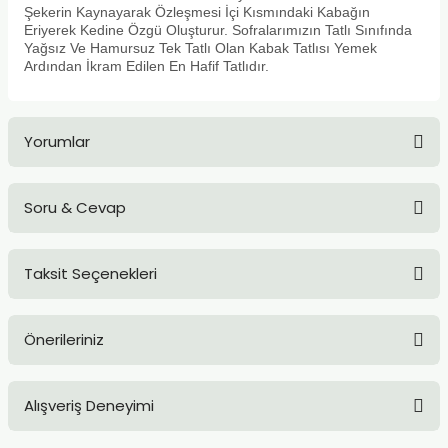
Şekerin Kaynayarak Özleşmesi İçi Kısmındaki Kabağın
Eriyerek Kedine Özgü Oluşturur. Sofralarımızın Tatlı Sınıfında
Yağsız Ve Hamursuz Tek Tatlı Olan Kabak Tatlısı Yemek
Ardından İkram Edilen En Hafif Tatlıdır.
Yorumlar
Soru & Cevap
Bu ürüne ilk yorumu siz yapın!
Taksit Seçenekleri
Yorum Yaz
Ürün hakkında henüz soru sorulmamış.
Önerileriniz
Soru Sor
Bu ürünün fiyat bilgisi, resim, ürün açıklamalarında ve diğer
Alışveriş Deneyimi
konularda yetersiz gördüğünüz noktaları öneri formunu
kullanarak tarafımıza iletebilirsiniz.
Görüş ve önerileriniz için teşekkür ederiz.