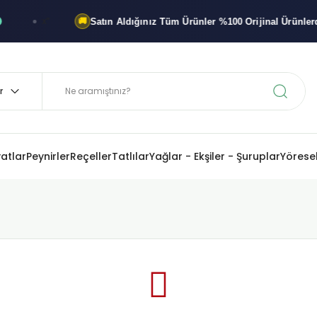
Satın Aldığınız Tüm Ürünler
%100 Orijinal
Ürünlerdir
x"
🚚
%1
yatlar
Peynirler
Reçeller
Tatlılar
Yağlar - Ekşiler - Şuruplar
Yöresel