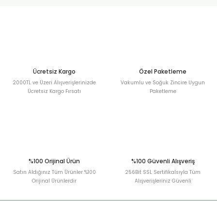
urt
ler
Ücretsiz Kargo
Özel Paketleme
2000TL ve Üzeri Alışverişlerinizde
Vakumlu ve Soğuk Zincire Uygun
Ücretsiz Kargo Fırsatı
Paketleme
%100 Orijinal Ürün
%100 Güvenli Alışveriş
Satın Aldığınız Tüm Ürünler %100
256Bit SSL Sertifikalsıyla Tüm
Orijinal Ürünlerdir
Alışverişleriniz Güvenli