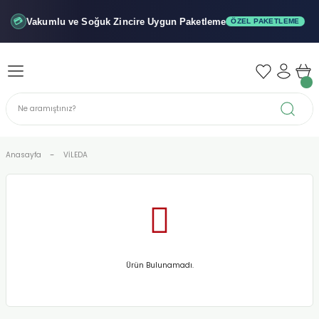
Geri Dön
Geri Dön
Geri Dön
Vakumlu ve Soğuk
Zincire Uygun Paketleme
💳
ÖZEL PAKETLEME
iler - Şuruplar
nler
 Yağları
abunu
r
Anasayfa
VİLEDA
alar
biyeler
Ürün Bulunamadı.