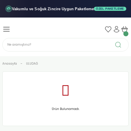
Geri Dön
Geri Dön
Geri Dön
Vakumlu ve Soğuk
Zincire Uygun Paketleme
💳
ÖZEL PAKETLEME
iler - Şuruplar
nler
 Yağları
abunu
r
Anasayfa
ULUDAĞ
alar
biyeler
Ürün Bulunamadı.