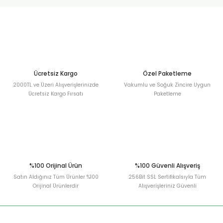
urt
ler
Ücretsiz Kargo
Özel Paketleme
2000TL ve Üzeri Alışverişlerinizde
Vakumlu ve Soğuk Zincire Uygun
Ücretsiz Kargo Fırsatı
Paketleme
%100 Orijinal Ürün
%100 Güvenli Alışveriş
Satın Aldığınız Tüm Ürünler %100
256Bit SSL Sertifikalsıyla Tüm
Orijinal Ürünlerdir
Alışverişleriniz Güvenli