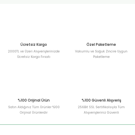
urt
ler
Ücretsiz Kargo
Özel Paketleme
2000TL ve Üzeri Alışverişlerinizde
Vakumlu ve Soğuk Zincire Uygun
Ücretsiz Kargo Fırsatı
Paketleme
%100 Orijinal Ürün
%100 Güvenli Alışveriş
Satın Aldığınız Tüm Ürünler %100
256Bit SSL Sertifikalsıyla Tüm
Orijinal Ürünlerdir
Alışverişleriniz Güvenli