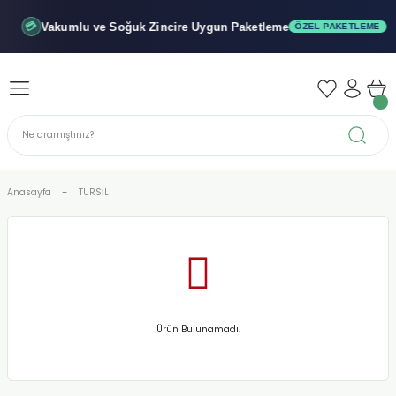
Geri Dön
Geri Dön
Geri Dön
Vakumlu ve Soğuk
Zincire Uygun Paketleme
💳
ÖZEL PAKETLEME
iler - Şuruplar
nler
 Yağları
abunu
r
Anasayfa
TURSİL
alar
biyeler
Ürün Bulunamadı.