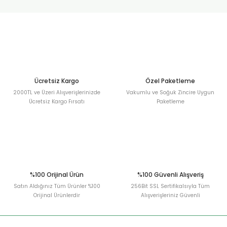
urt
ler
Ücretsiz Kargo
Özel Paketleme
2000TL ve Üzeri Alışverişlerinizde
Vakumlu ve Soğuk Zincire Uygun
Ücretsiz Kargo Fırsatı
Paketleme
%100 Orijinal Ürün
%100 Güvenli Alışveriş
Satın Aldığınız Tüm Ürünler %100
256Bit SSL Sertifikalsıyla Tüm
Orijinal Ürünlerdir
Alışverişleriniz Güvenli