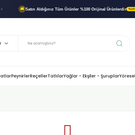
Satın Aldığınız Tüm Ürünler
%100 Orijinal
Ürünlerdir
🚚
%100 ORIJ
yatlar
Peynirler
Reçeller
Tatlılar
Yağlar - Ekşiler - Şuruplar
Yöresel