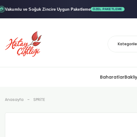
umlu ve Soğuk
Zincire Uygun Paketleme
x"
ÖZEL PAKETLEME
Baharatlar
Bakli
Anasayfa
SPRİTE