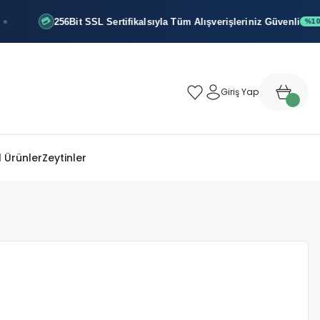
256Bit SSL Sertifikalsıyla
Tüm Alışverişleriniz Güvenli
💳
%100 GÜVE
Giriş Yap
 Ürünler
Zeytinler