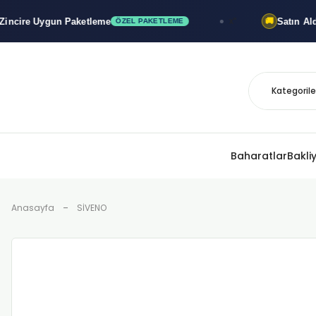
re Uygun Paketleme
Satın Aldığını
x"
🚚
ÖZEL PAKETLEME
Baharatlar
Bakli
Anasayfa
SİVENO