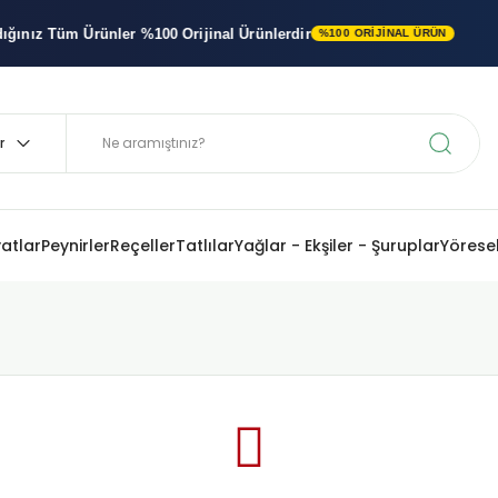
z Tüm Ürünler
%100 Orijinal
Ürünlerdir
%100 ORIJINAL ÜRÜN
yatlar
Peynirler
Reçeller
Tatlılar
Yağlar - Ekşiler - Şuruplar
Yöresel