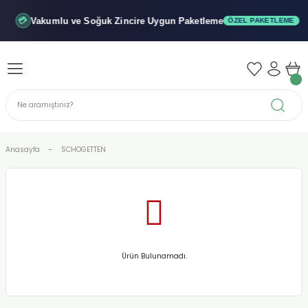
Geri Dön
Geri Dön
Geri Dön
Vakumlu ve Soğuk
Zincire Uygun Paketleme
💳
ÖZEL PAKETLEME
iler - Şuruplar
nler
 Yağları
abunu
r
Anasayfa
SCHOGETTEN
alar
biyeler
Ürün Bulunamadı.