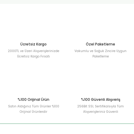
urt
ler
Ücretsiz Kargo
Özel Paketleme
2000TL ve Üzeri Alışverişlerinizde
Vakumlu ve Soğuk Zincire Uygun
Ücretsiz Kargo Fırsatı
Paketleme
%100 Orijinal Ürün
%100 Güvenli Alışveriş
Satın Aldığınız Tüm Ürünler %100
256Bit SSL Sertifikalsıyla Tüm
Orijinal Ürünlerdir
Alışverişleriniz Güvenli