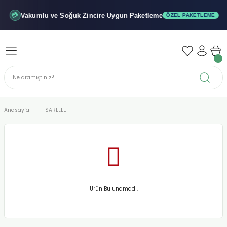
Geri Dön
Geri Dön
Geri Dön
Vakumlu ve Soğuk
Zincire Uygun Paketleme
💳
ÖZEL PAKETLEME
iler - Şuruplar
nler
 Yağları
abunu
r
Anasayfa
SARELLE
alar
biyeler
Ürün Bulunamadı.