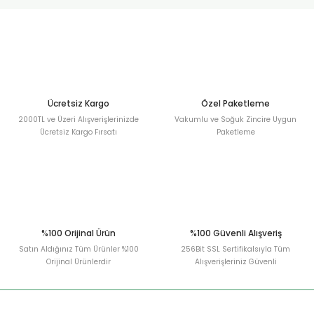
urt
ler
Ücretsiz Kargo
Özel Paketleme
2000TL ve Üzeri Alışverişlerinizde
Vakumlu ve Soğuk Zincire Uygun
Ücretsiz Kargo Fırsatı
Paketleme
%100 Orijinal Ürün
%100 Güvenli Alışveriş
Satın Aldığınız Tüm Ürünler %100
256Bit SSL Sertifikalsıyla Tüm
Orijinal Ürünlerdir
Alışverişleriniz Güvenli