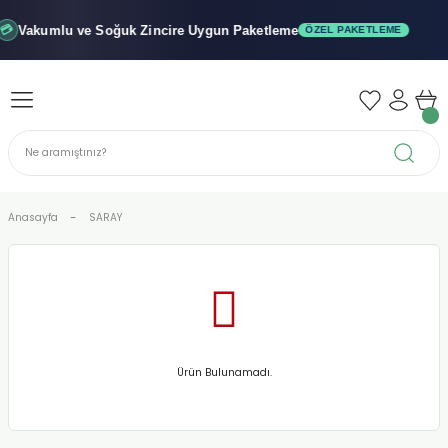
Geri Dön
Geri Dön
Geri Dön
Vakumlu ve Soğuk
Zincire Uygun Paketleme
ÖZEL PAKETLEME
iler - Şuruplar
nler
 Yağları
abunu
r
Anasayfa
SARAY
alar
biyeler
Ürün Bulunamadı.