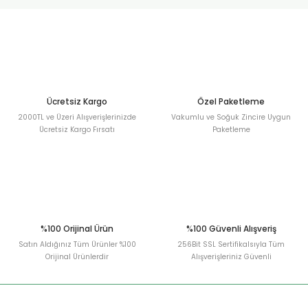
urt
ler
Ücretsiz Kargo
Özel Paketleme
2000TL ve Üzeri Alışverişlerinizde
Vakumlu ve Soğuk Zincire Uygun
Ücretsiz Kargo Fırsatı
Paketleme
%100 Orijinal Ürün
%100 Güvenli Alışveriş
Satın Aldığınız Tüm Ürünler %100
256Bit SSL Sertifikalsıyla Tüm
Orijinal Ürünlerdir
Alışverişleriniz Güvenli