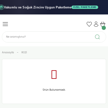
Geri Dön
Geri Dön
Geri Dön
Vakumlu ve Soğuk
Zincire Uygun Paketleme
ÖZEL PAKETLEME
iler - Şuruplar
nler
 Yağları
abunu
r
Anasayfa
ROZİ
alar
biyeler
Ürün Bulunamadı.