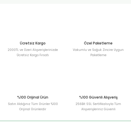
urt
ler
Ücretsiz Kargo
Özel Paketleme
2000TL ve Üzeri Alışverişlerinizde
Vakumlu ve Soğuk Zincire Uygun
Ücretsiz Kargo Fırsatı
Paketleme
%100 Orijinal Ürün
%100 Güvenli Alışveriş
Satın Aldığınız Tüm Ürünler %100
256Bit SSL Sertifikalsıyla Tüm
Orijinal Ürünlerdir
Alışverişleriniz Güvenli