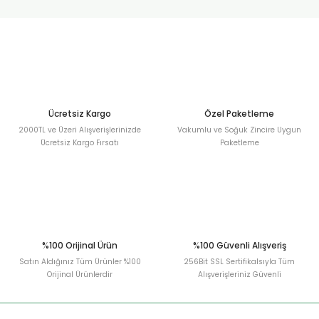
urt
ler
Ücretsiz Kargo
Özel Paketleme
2000TL ve Üzeri Alışverişlerinizde
Vakumlu ve Soğuk Zincire Uygun
Ücretsiz Kargo Fırsatı
Paketleme
%100 Orijinal Ürün
%100 Güvenli Alışveriş
Satın Aldığınız Tüm Ürünler %100
256Bit SSL Sertifikalsıyla Tüm
Orijinal Ürünlerdir
Alışverişleriniz Güvenli