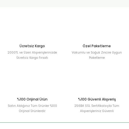
urt
ler
Ücretsiz Kargo
Özel Paketleme
2000TL ve Üzeri Alışverişlerinizde
Vakumlu ve Soğuk Zincire Uygun
Ücretsiz Kargo Fırsatı
Paketleme
%100 Orijinal Ürün
%100 Güvenli Alışveriş
Satın Aldığınız Tüm Ürünler %100
256Bit SSL Sertifikalsıyla Tüm
Orijinal Ürünlerdir
Alışverişleriniz Güvenli