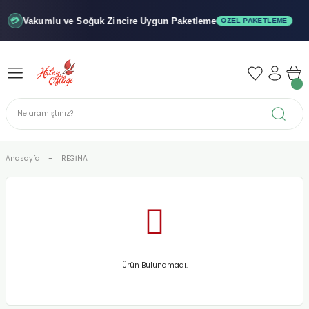
Geri Dön
Geri Dön
Geri Dön
Vakumlu ve Soğuk
Zincire Uygun Paketleme
💳
ÖZEL PAKETLEME
iler - Şuruplar
nler
 Yağları
abunu
r
Anasayfa
REGİNA
alar
biyeler
Ürün Bulunamadı.