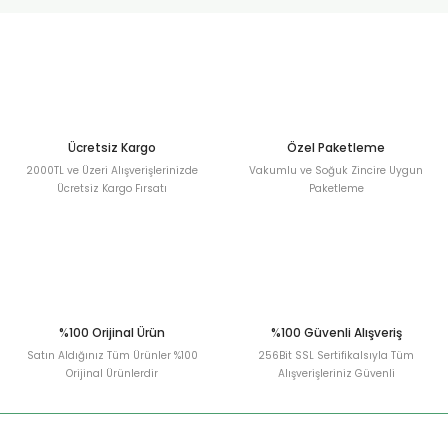
urt
ler
Ücretsiz Kargo
Özel Paketleme
2000TL ve Üzeri Alışverişlerinizde
Vakumlu ve Soğuk Zincire Uygun
Ücretsiz Kargo Fırsatı
Paketleme
%100 Orijinal Ürün
%100 Güvenli Alışveriş
Satın Aldığınız Tüm Ürünler %100
256Bit SSL Sertifikalsıyla Tüm
Orijinal Ürünlerdir
Alışverişleriniz Güvenli