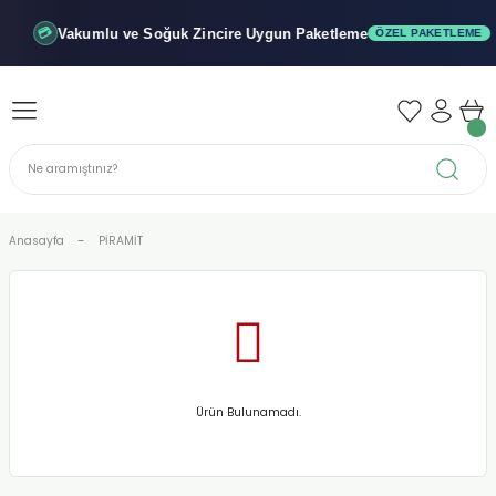
Geri Dön
Geri Dön
Geri Dön
Vakumlu ve Soğuk
Zincire Uygun Paketleme
💳
ÖZEL PAKETLEME
iler - Şuruplar
nler
 Yağları
abunu
r
Anasayfa
PİRAMİT
alar
biyeler
Ürün Bulunamadı.