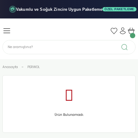
Geri Dön
Geri Dön
Geri Dön
Vakumlu ve Soğuk
Zincire Uygun Paketleme
💳
ÖZEL PAKETLEME
iler - Şuruplar
nler
 Yağları
abunu
r
Anasayfa
PERWOL
alar
biyeler
Ürün Bulunamadı.