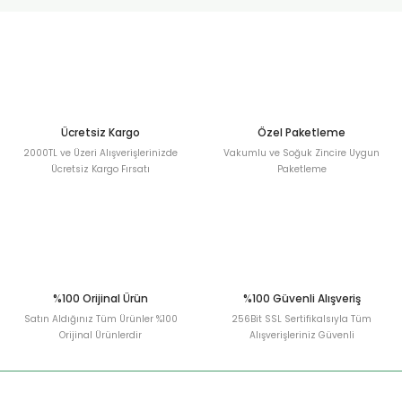
urt
ler
Ücretsiz Kargo
Özel Paketleme
2000TL ve Üzeri Alışverişlerinizde
Vakumlu ve Soğuk Zincire Uygun
Ücretsiz Kargo Fırsatı
Paketleme
%100 Orijinal Ürün
%100 Güvenli Alışveriş
Satın Aldığınız Tüm Ürünler %100
256Bit SSL Sertifikalsıyla Tüm
Orijinal Ürünlerdir
Alışverişleriniz Güvenli