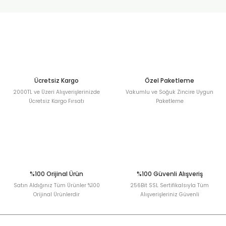
urt
ler
Ücretsiz Kargo
Özel Paketleme
2000TL ve Üzeri Alışverişlerinizde
Vakumlu ve Soğuk Zincire Uygun
Ücretsiz Kargo Fırsatı
Paketleme
%100 Orijinal Ürün
%100 Güvenli Alışveriş
Satın Aldığınız Tüm Ürünler %100
256Bit SSL Sertifikalsıyla Tüm
Orijinal Ürünlerdir
Alışverişleriniz Güvenli