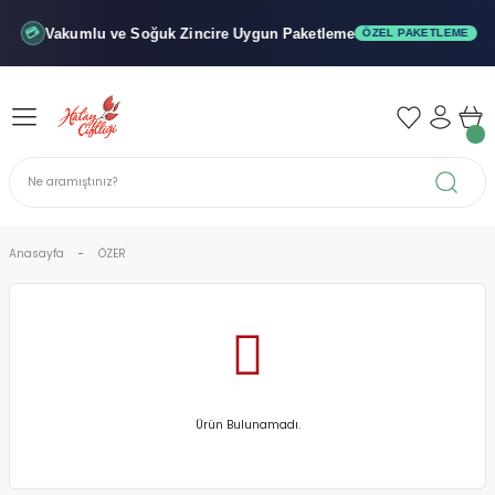
Geri Dön
Geri Dön
Geri Dön
Vakumlu ve Soğuk
Zincire Uygun Paketleme
💳
ÖZEL PAKETLEME
iler - Şuruplar
nler
 Yağları
abunu
r
Anasayfa
ÖZER
alar
biyeler
Ürün Bulunamadı.