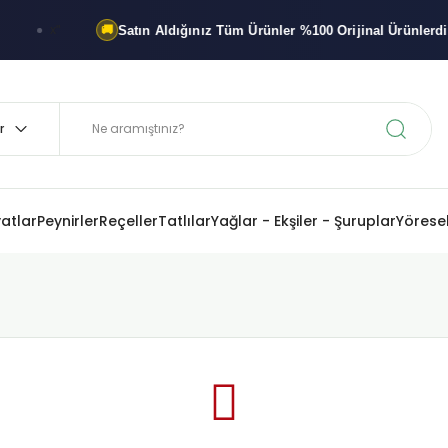
Satın Aldığınız Tüm Ürünler
%100 Orijinal
Ürünlerdir
x"
🚚
%1
yatlar
Peynirler
Reçeller
Tatlılar
Yağlar - Ekşiler - Şuruplar
Yöresel