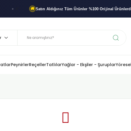
Satın Aldığınız Tüm Ürünler
%100 Orijinal
Ürünlerdir
x"
🚚
%10
yatlar
Peynirler
Reçeller
Tatlılar
Yağlar - Ekşiler - Şuruplar
Yöresel