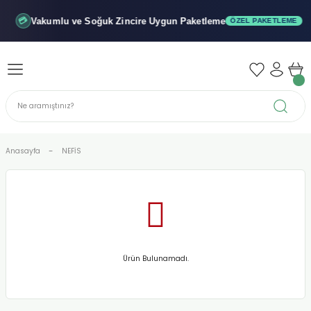
Geri Dön
Geri Dön
Geri Dön
Vakumlu ve Soğuk
Zincire Uygun Paketleme
💳
ÖZEL PAKETLEME
iler - Şuruplar
nler
 Yağları
abunu
r
Anasayfa
NEFİS
alar
biyeler
Ürün Bulunamadı.