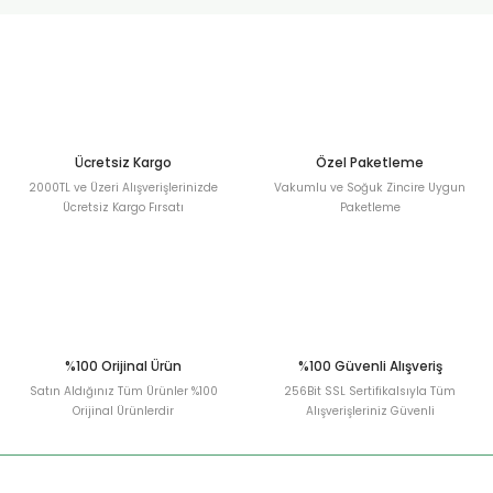
urt
ler
Ücretsiz Kargo
Özel Paketleme
2000TL ve Üzeri Alışverişlerinizde
Vakumlu ve Soğuk Zincire Uygun
Ücretsiz Kargo Fırsatı
Paketleme
%100 Orijinal Ürün
%100 Güvenli Alışveriş
Satın Aldığınız Tüm Ürünler %100
256Bit SSL Sertifikalsıyla Tüm
Orijinal Ürünlerdir
Alışverişleriniz Güvenli