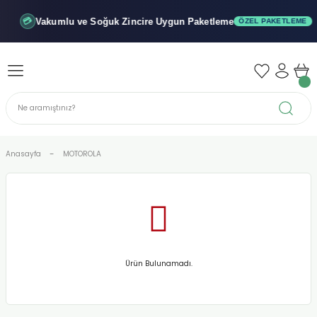
Geri Dön
Geri Dön
Geri Dön
Vakumlu ve Soğuk
Zincire Uygun Paketleme
💳
ÖZEL PAKETLEME
iler - Şuruplar
nler
 Yağları
abunu
r
Anasayfa
MOTOROLA
alar
biyeler
Ürün Bulunamadı.