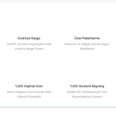
urt
ler
Ücretsiz Kargo
Özel Paketleme
2000TL ve Üzeri Alışverişlerinizde
Vakumlu ve Soğuk Zincire Uygun
Ücretsiz Kargo Fırsatı
Paketleme
%100 Orijinal Ürün
%100 Güvenli Alışveriş
Satın Aldığınız Tüm Ürünler %100
256Bit SSL Sertifikalsıyla Tüm
Orijinal Ürünlerdir
Alışverişleriniz Güvenli