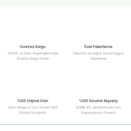
urt
ler
Ücretsiz Kargo
Özel Paketleme
2000TL ve Üzeri Alışverişlerinizde
Vakumlu ve Soğuk Zincire Uygun
Ücretsiz Kargo Fırsatı
Paketleme
%100 Orijinal Ürün
%100 Güvenli Alışveriş
Satın Aldığınız Tüm Ürünler %100
256Bit SSL Sertifikalsıyla Tüm
Orijinal Ürünlerdir
Alışverişleriniz Güvenli