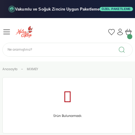
Geri Dön
Geri Dön
Geri Dön
Vakumlu ve Soğuk
Zincire Uygun Paketleme
💳
ÖZEL PAKETLEME
iler - Şuruplar
nler
 Yağları
abunu
r
Anasayfa
MİXMEY
alar
biyeler
Ürün Bulunamadı.