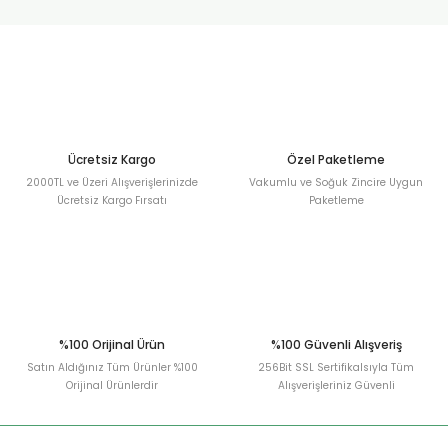
urt
ler
Ücretsiz Kargo
Özel Paketleme
2000TL ve Üzeri Alışverişlerinizde
Vakumlu ve Soğuk Zincire Uygun
Ücretsiz Kargo Fırsatı
Paketleme
%100 Orijinal Ürün
%100 Güvenli Alışveriş
Satın Aldığınız Tüm Ürünler %100
256Bit SSL Sertifikalsıyla Tüm
Orijinal Ürünlerdir
Alışverişleriniz Güvenli