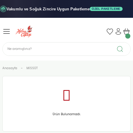
Geri Dön
Geri Dön
Geri Dön
Vakumlu ve Soğuk
Zincire Uygun Paketleme

ÖZEL PAKETLEME
iler - Şuruplar
nler
 Yağları
abunu
r
Anasayfa
MİSSÜT
alar
biyeler
Ürün Bulunamadı.