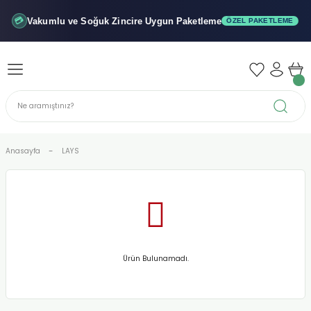
Geri Dön
Geri Dön
Geri Dön
Vakumlu ve Soğuk
Zincire Uygun Paketleme
💳
ÖZEL PAKETLEME
iler - Şuruplar
nler
 Yağları
abunu
r
Anasayfa
LAYS
alar
biyeler
Ürün Bulunamadı.