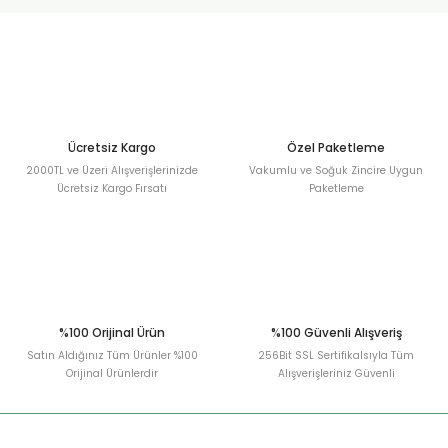
urt
ler
Ücretsiz Kargo
Özel Paketleme
2000TL ve Üzeri Alışverişlerinizde
Vakumlu ve Soğuk Zincire Uygun
Ücretsiz Kargo Fırsatı
Paketleme
%100 Orijinal Ürün
%100 Güvenli Alışveriş
Satın Aldığınız Tüm Ürünler %100
256Bit SSL Sertifikalsıyla Tüm
Orijinal Ürünlerdir
Alışverişleriniz Güvenli