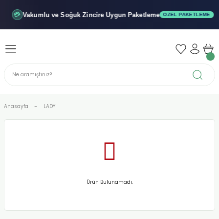
Geri Dön
Geri Dön
Geri Dön
Vakumlu ve Soğuk
Zincire Uygun Paketleme
💳
ÖZEL PAKETLEME
iler - Şuruplar
nler
 Yağları
abunu
r
Anasayfa
LADY
alar
biyeler
Ürün Bulunamadı.