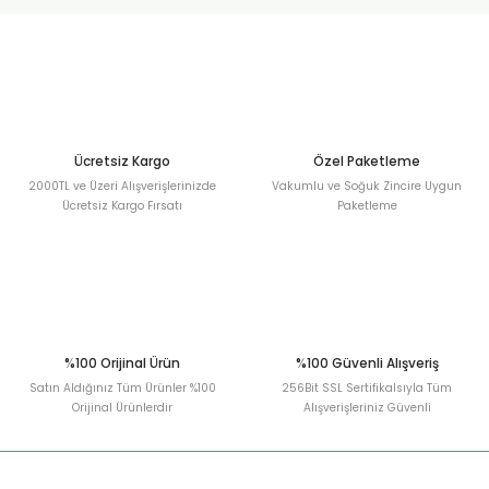
urt
ler
Ücretsiz Kargo
Özel Paketleme
2000TL ve Üzeri Alışverişlerinizde
Vakumlu ve Soğuk Zincire Uygun
Ücretsiz Kargo Fırsatı
Paketleme
%100 Orijinal Ürün
%100 Güvenli Alışveriş
Satın Aldığınız Tüm Ürünler %100
256Bit SSL Sertifikalsıyla Tüm
Orijinal Ürünlerdir
Alışverişleriniz Güvenli