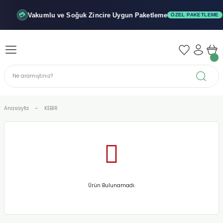
Geri Dön
Geri Dön
Geri Dön
Vakumlu ve Soğuk
Zincire Uygun Paketleme
💳
ÖZEL PAKETLEME
iler - Şuruplar
nler
 Yağları
abunu
r
Anasayfa
KEBİR
alar
biyeler
Ürün Bulunamadı.