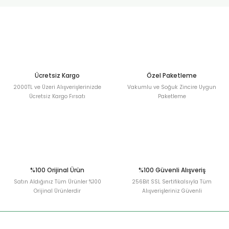
urt
ler
Ücretsiz Kargo
Özel Paketleme
2000TL ve Üzeri Alışverişlerinizde
Vakumlu ve Soğuk Zincire Uygun
Ücretsiz Kargo Fırsatı
Paketleme
%100 Orijinal Ürün
%100 Güvenli Alışveriş
Satın Aldığınız Tüm Ürünler %100
256Bit SSL Sertifikalsıyla Tüm
Orijinal Ürünlerdir
Alışverişleriniz Güvenli