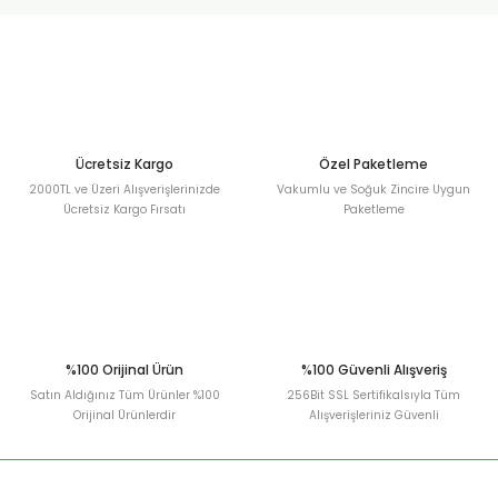
urt
ler
Ücretsiz Kargo
Özel Paketleme
2000TL ve Üzeri Alışverişlerinizde
Vakumlu ve Soğuk Zincire Uygun
Ücretsiz Kargo Fırsatı
Paketleme
%100 Orijinal Ürün
%100 Güvenli Alışveriş
Satın Aldığınız Tüm Ürünler %100
256Bit SSL Sertifikalsıyla Tüm
Orijinal Ürünlerdir
Alışverişleriniz Güvenli