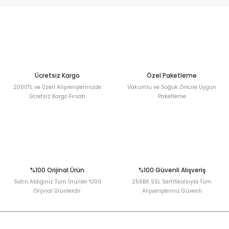
urt
ler
Ücretsiz Kargo
Özel Paketleme
2000TL ve Üzeri Alışverişlerinizde
Vakumlu ve Soğuk Zincire Uygun
Ücretsiz Kargo Fırsatı
Paketleme
%100 Orijinal Ürün
%100 Güvenli Alışveriş
Satın Aldığınız Tüm Ürünler %100
256Bit SSL Sertifikalsıyla Tüm
Orijinal Ürünlerdir
Alışverişleriniz Güvenli