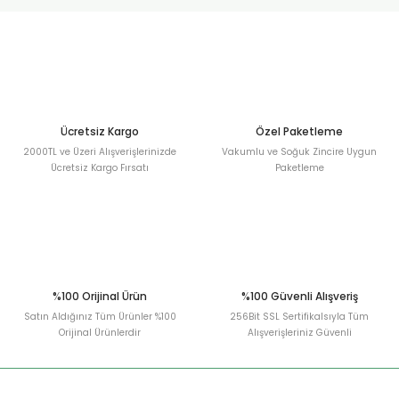
urt
ler
Ücretsiz Kargo
Özel Paketleme
2000TL ve Üzeri Alışverişlerinizde
Vakumlu ve Soğuk Zincire Uygun
Ücretsiz Kargo Fırsatı
Paketleme
%100 Orijinal Ürün
%100 Güvenli Alışveriş
Satın Aldığınız Tüm Ürünler %100
256Bit SSL Sertifikalsıyla Tüm
Orijinal Ürünlerdir
Alışverişleriniz Güvenli