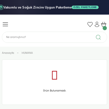
Geri Dön
Geri Dön
Geri Dön
Vakumlu ve Soğuk
Zincire Uygun Paketleme
ÖZEL PAKETLEME
iler - Şuruplar
nler
 Yağları
abunu
r
Anasayfa
HUMANA
alar
biyeler
Ürün Bulunamadı.