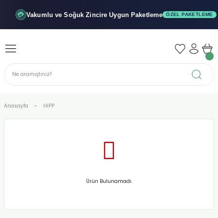
Geri Dön
Geri Dön
Geri Dön
Vakumlu ve Soğuk
Zincire Uygun Paketleme
💳
ÖZEL PAKETLEME
iler - Şuruplar
nler
 Yağları
abunu
r
Anasayfa
HİPP
alar
biyeler
Ürün Bulunamadı.