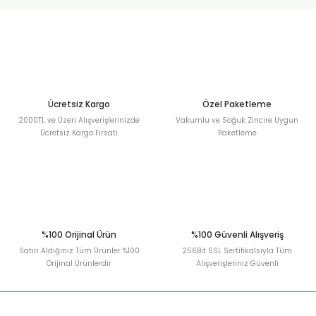
urt
ler
Ücretsiz Kargo
Özel Paketleme
2000TL ve Üzeri Alışverişlerinizde
Vakumlu ve Soğuk Zincire Uygun
Ücretsiz Kargo Fırsatı
Paketleme
%100 Orijinal Ürün
%100 Güvenli Alışveriş
Satın Aldığınız Tüm Ürünler %100
256Bit SSL Sertifikalsıyla Tüm
Orijinal Ürünlerdir
Alışverişleriniz Güvenli