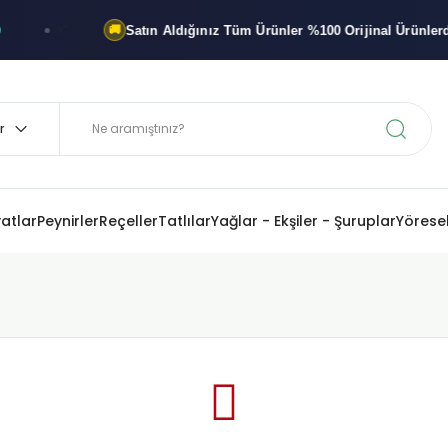
Satın Aldığınız Tüm Ürünler
%100 Orijinal
Ürünlerdir
x"
🚚
%1
yatlar
Peynirler
Reçeller
Tatlılar
Yağlar - Ekşiler - Şuruplar
Yöresel