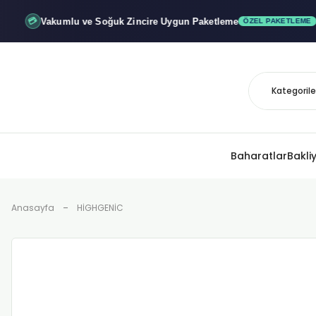
Vakumlu ve Soğuk
Zincire Uygun Paketleme
💳
ÖZEL PAKETLEME
Baharatlar
Bakli
Anasayfa
HİGHGENİC