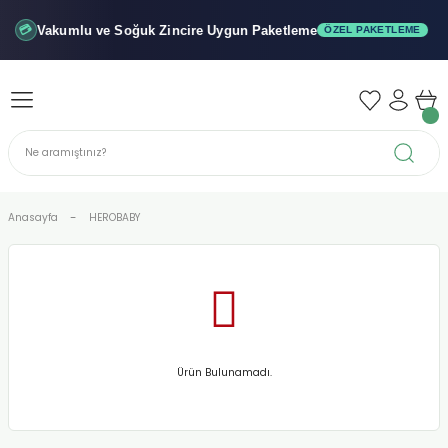
Geri Dön
Geri Dön
Geri Dön
Vakumlu ve Soğuk
Zincire Uygun Paketleme
💳
ÖZEL PAKETLEME
iler - Şuruplar
nler
 Yağları
abunu
r
Anasayfa
HEROBABY
alar
biyeler
Ürün Bulunamadı.