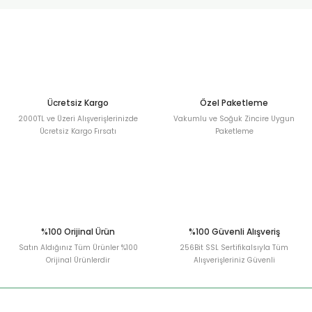
urt
ler
Ücretsiz Kargo
Özel Paketleme
2000TL ve Üzeri Alışverişlerinizde
Vakumlu ve Soğuk Zincire Uygun
Ücretsiz Kargo Fırsatı
Paketleme
%100 Orijinal Ürün
%100 Güvenli Alışveriş
Satın Aldığınız Tüm Ürünler %100
256Bit SSL Sertifikalsıyla Tüm
Orijinal Ürünlerdir
Alışverişleriniz Güvenli