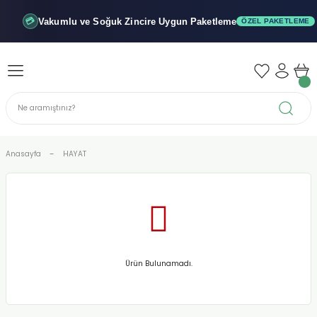
Geri Dön
Geri Dön
Geri Dön
Vakumlu ve Soğuk
Zincire Uygun Paketleme
💳
ÖZEL PAKETLEME
iler - Şuruplar
nler
 Yağları
abunu
r
Anasayfa
HAYAT
alar
biyeler
Ürün Bulunamadı.