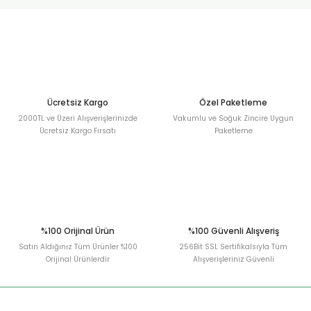
urt
ler
Ücretsiz Kargo
Özel Paketleme
2000TL ve Üzeri Alışverişlerinizde
Vakumlu ve Soğuk Zincire Uygun
Ücretsiz Kargo Fırsatı
Paketleme
%100 Orijinal Ürün
%100 Güvenli Alışveriş
Satın Aldığınız Tüm Ürünler %100
256Bit SSL Sertifikalsıyla Tüm
Orijinal Ürünlerdir
Alışverişleriniz Güvenli