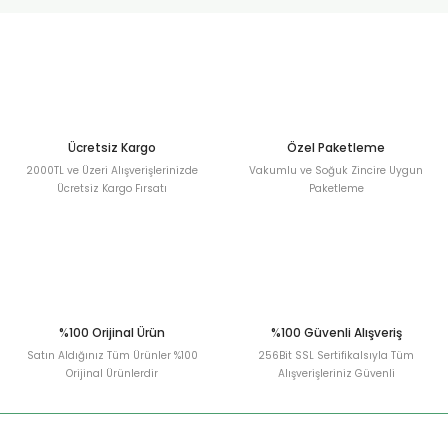
urt
ler
Ücretsiz Kargo
Özel Paketleme
2000TL ve Üzeri Alışverişlerinizde
Vakumlu ve Soğuk Zincire Uygun
Ücretsiz Kargo Fırsatı
Paketleme
%100 Orijinal Ürün
%100 Güvenli Alışveriş
Satın Aldığınız Tüm Ürünler %100
256Bit SSL Sertifikalsıyla Tüm
Orijinal Ürünlerdir
Alışverişleriniz Güvenli