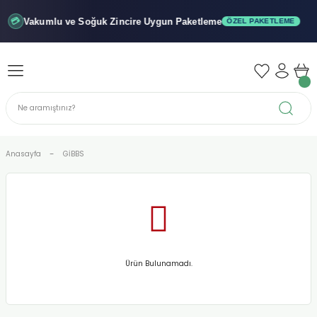
Geri Dön
Geri Dön
Geri Dön
Vakumlu ve Soğuk
Zincire Uygun Paketleme
💳
ÖZEL PAKETLEME
iler - Şuruplar
nler
 Yağları
abunu
r
Anasayfa
GİBBS
alar
biyeler
Ürün Bulunamadı.