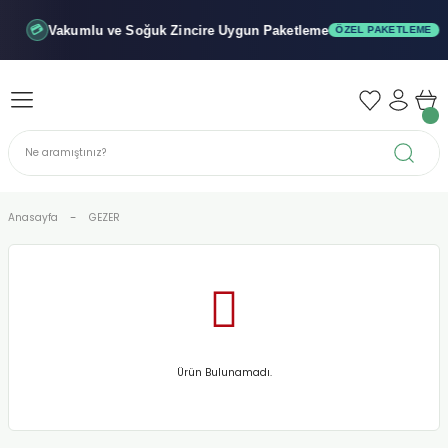
Geri Dön
Geri Dön
Geri Dön
Vakumlu ve Soğuk
Zincire Uygun Paketleme
💳
ÖZEL PAKETLEME
iler - Şuruplar
nler
 Yağları
abunu
r
Anasayfa
GEZER
alar
biyeler
Ürün Bulunamadı.