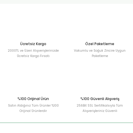
urt
ler
Ücretsiz Kargo
Özel Paketleme
2000TL ve Üzeri Alışverişlerinizde
Vakumlu ve Soğuk Zincire Uygun
Ücretsiz Kargo Fırsatı
Paketleme
%100 Orijinal Ürün
%100 Güvenli Alışveriş
Satın Aldığınız Tüm Ürünler %100
256Bit SSL Sertifikalsıyla Tüm
Orijinal Ürünlerdir
Alışverişleriniz Güvenli