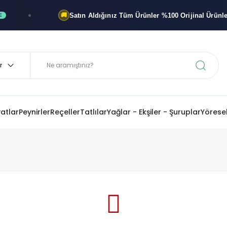
Satın Aldığınız Tüm Ürünler
%100 Orijinal
Ürünlerdir
x"
🚚
yatlar
Peynirler
Reçeller
Tatlılar
Yağlar - Ekşiler - Şuruplar
Yöresel