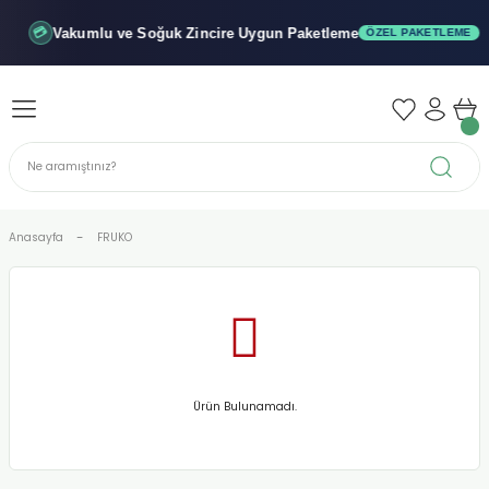
Geri Dön
Geri Dön
Geri Dön
Vakumlu ve Soğuk
Zincire Uygun Paketleme
💳
ÖZEL PAKETLEME
iler - Şuruplar
nler
 Yağları
abunu
r
Anasayfa
FRUKO
alar
biyeler
Ürün Bulunamadı.