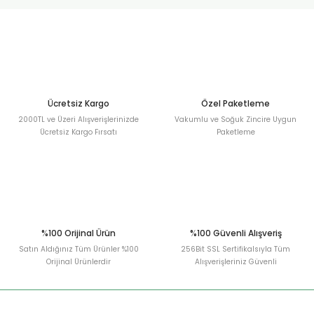
urt
ler
Ücretsiz Kargo
Özel Paketleme
2000TL ve Üzeri Alışverişlerinizde
Vakumlu ve Soğuk Zincire Uygun
Ücretsiz Kargo Fırsatı
Paketleme
%100 Orijinal Ürün
%100 Güvenli Alışveriş
Satın Aldığınız Tüm Ürünler %100
256Bit SSL Sertifikalsıyla Tüm
Orijinal Ürünlerdir
Alışverişleriniz Güvenli