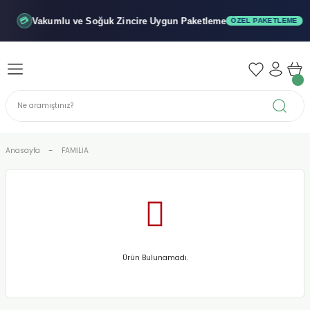
Geri Dön
Geri Dön
Geri Dön
Vakumlu ve Soğuk
Zincire Uygun Paketleme
💳
ÖZEL PAKETLEME
iler - Şuruplar
nler
 Yağları
abunu
r
Anasayfa
FAMİLİA
alar
biyeler
Ürün Bulunamadı.