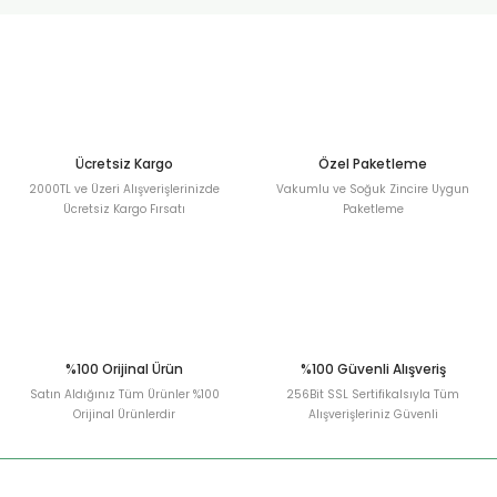
urt
ler
Ücretsiz Kargo
Özel Paketleme
2000TL ve Üzeri Alışverişlerinizde
Vakumlu ve Soğuk Zincire Uygun
Ücretsiz Kargo Fırsatı
Paketleme
%100 Orijinal Ürün
%100 Güvenli Alışveriş
Satın Aldığınız Tüm Ürünler %100
256Bit SSL Sertifikalsıyla Tüm
Orijinal Ürünlerdir
Alışverişleriniz Güvenli