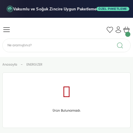
Geri Dön
Geri Dön
Geri Dön
Vakumlu ve Soğuk
Zincire Uygun Paketleme
💳
ÖZEL PAKETLEME
iler - Şuruplar
nler
 Yağları
abunu
r
Anasayfa
ENERGİZER
alar
biyeler
Ürün Bulunamadı.