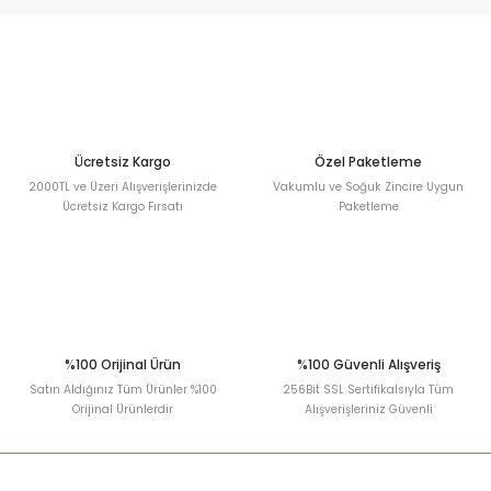
urt
ler
Ücretsiz Kargo
Özel Paketleme
2000TL ve Üzeri Alışverişlerinizde
Vakumlu ve Soğuk Zincire Uygun
Ücretsiz Kargo Fırsatı
Paketleme
%100 Orijinal Ürün
%100 Güvenli Alışveriş
Satın Aldığınız Tüm Ürünler %100
256Bit SSL Sertifikalsıyla Tüm
Orijinal Ürünlerdir
Alışverişleriniz Güvenli