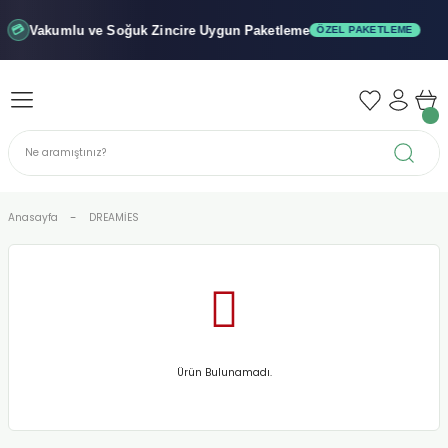
Geri Dön
Geri Dön
Geri Dön
Vakumlu ve Soğuk
Zincire Uygun Paketleme
💳
ÖZEL PAKETLEME
iler - Şuruplar
nler
 Yağları
abunu
r
Anasayfa
DREAMİES
alar
biyeler
Ürün Bulunamadı.