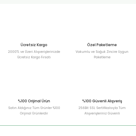
urt
ler
Ücretsiz Kargo
Özel Paketleme
2000TL ve Üzeri Alışverişlerinizde
Vakumlu ve Soğuk Zincire Uygun
Ücretsiz Kargo Fırsatı
Paketleme
%100 Orijinal Ürün
%100 Güvenli Alışveriş
Satın Aldığınız Tüm Ürünler %100
256Bit SSL Sertifikalsıyla Tüm
Orijinal Ürünlerdir
Alışverişleriniz Güvenli