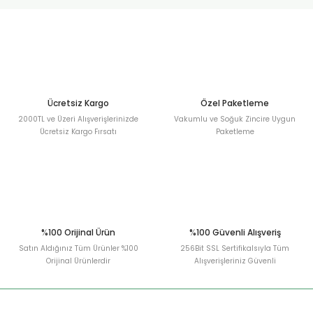
urt
ler
Ücretsiz Kargo
Özel Paketleme
2000TL ve Üzeri Alışverişlerinizde
Vakumlu ve Soğuk Zincire Uygun
Ücretsiz Kargo Fırsatı
Paketleme
%100 Orijinal Ürün
%100 Güvenli Alışveriş
Satın Aldığınız Tüm Ürünler %100
256Bit SSL Sertifikalsıyla Tüm
Orijinal Ürünlerdir
Alışverişleriniz Güvenli