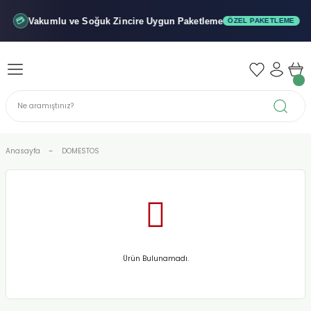
Geri Dön
Geri Dön
Geri Dön
Vakumlu ve Soğuk
Zincire Uygun Paketleme
💳
ÖZEL PAKETLEME
iler - Şuruplar
nler
 Yağları
abunu
r
Anasayfa
DOMESTOS
alar
biyeler
Ürün Bulunamadı.