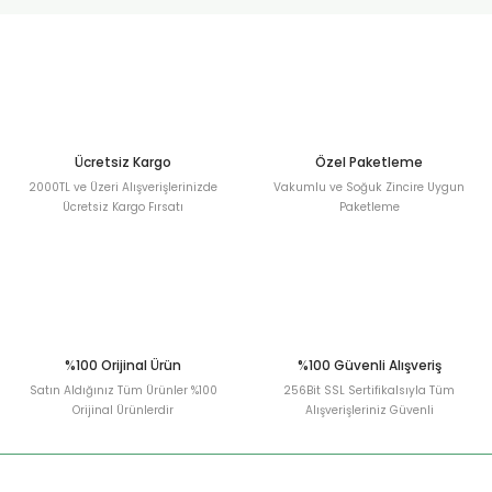
urt
ler
Ücretsiz Kargo
Özel Paketleme
2000TL ve Üzeri Alışverişlerinizde
Vakumlu ve Soğuk Zincire Uygun
Ücretsiz Kargo Fırsatı
Paketleme
%100 Orijinal Ürün
%100 Güvenli Alışveriş
Satın Aldığınız Tüm Ürünler %100
256Bit SSL Sertifikalsıyla Tüm
Orijinal Ürünlerdir
Alışverişleriniz Güvenli