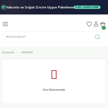
Geri Dön
Geri Dön
Geri Dön
Vakumlu ve Soğuk
Zincire Uygun Paketleme
💳
ÖZEL PAKETLEME
iler - Şuruplar
nler
 Yağları
abunu
r
Anasayfa
DERMOKİL
alar
biyeler
Ürün Bulunamadı.