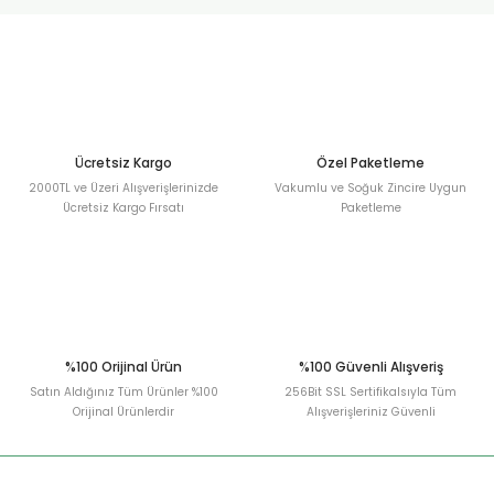
urt
ler
Ücretsiz Kargo
Özel Paketleme
2000TL ve Üzeri Alışverişlerinizde
Vakumlu ve Soğuk Zincire Uygun
Ücretsiz Kargo Fırsatı
Paketleme
%100 Orijinal Ürün
%100 Güvenli Alışveriş
Satın Aldığınız Tüm Ürünler %100
256Bit SSL Sertifikalsıyla Tüm
Orijinal Ürünlerdir
Alışverişleriniz Güvenli