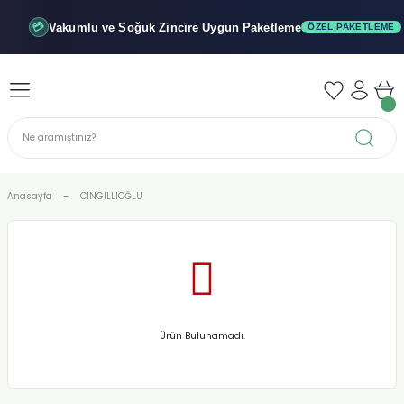
Geri Dön
Geri Dön
Geri Dön
Vakumlu ve Soğuk
Zincire Uygun Paketleme
💳
ÖZEL PAKETLEME
iler - Şuruplar
nler
 Yağları
abunu
r
Anasayfa
CINGILLIOĞLU
alar
biyeler
Ürün Bulunamadı.