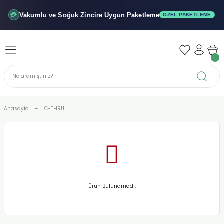
Geri Dön
Geri Dön
Geri Dön
Vakumlu ve Soğuk
Zincire Uygun Paketleme
💳
ÖZEL PAKETLEME
iler - Şuruplar
nler
 Yağları
abunu
r
Anasayfa
C-THRU
alar
biyeler
Ürün Bulunamadı.