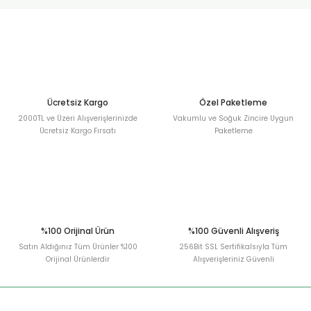
urt
ler
Ücretsiz Kargo
Özel Paketleme
2000TL ve Üzeri Alışverişlerinizde
Vakumlu ve Soğuk Zincire Uygun
Ücretsiz Kargo Fırsatı
Paketleme
%100 Orijinal Ürün
%100 Güvenli Alışveriş
Satın Aldığınız Tüm Ürünler %100
256Bit SSL Sertifikalsıyla Tüm
Orijinal Ürünlerdir
Alışverişleriniz Güvenli